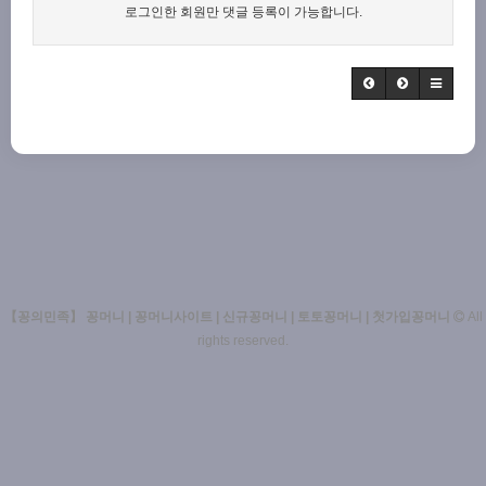
로그인한 회원만 댓글 등록이 가능합니다.
【꽁의민족】 꽁머니 | 꽁머니사이트 | 신규꽁머니 | 토토꽁머니 | 첫가입꽁머니
All
rights reserved.