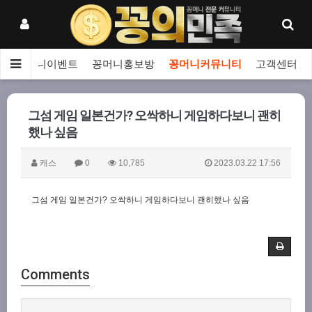
보
꽁머니이벤트
꽁머니홍보방
꽁머니커뮤니티
고객센터
그섬 게임 일본건가? 오싹하니 게임하다보니 괜히
했나 싶음
캐스
0
10,785
2023.03.22 17:56
그섬 게임 일본건가
?
오싹하니 게임하다보니 괜히했나 싶음
Comments