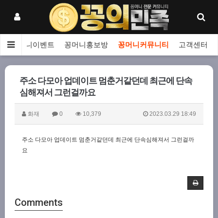
보
꽁머니이벤트
꽁머니홍보방
꽁머니커뮤니티
고객센터
주소 다모아 업데이트 멈춘거같던데 최근에 단속
심해져서 그런걸까요
화재
0
10,379
2023.03.29 18:49
주소 다모아 업데이트 멈춘거같던데 최근에 단속심해져서 그런걸까
요
Comments