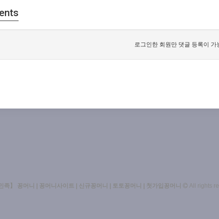
ents
로그인한 회원만 댓글 등록이 가
족】 꽁머니 | 꽁머니사이트 | 신규꽁머니 | 토토꽁머니 | 첫가입꽁머니
All rights r