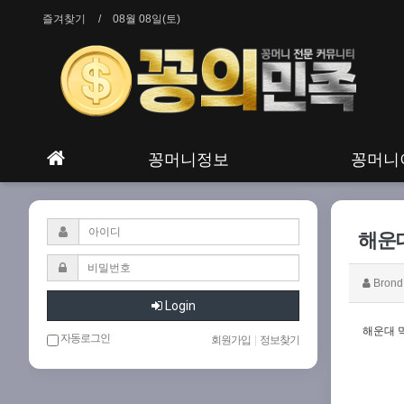
즐겨찾기
08월 08일(토)
꽁머니정보
꽁머니
해운
Brond
Login
해운대 
자동로그인
회원가입
|
정보찾기