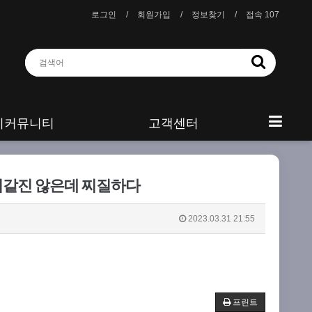
로그인
회원가입
정보찾기
접속 107
니커뮤니티
고객센터
거같진 않은데 찌질하다
2023.03.31 21:55
프린트