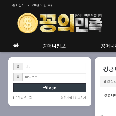
즐겨찾기
08월 06일(목)
꽁머니정보
꽁머니
킹콩 
조정
Login
킹콩 티
자동로그인
회원가입
|
정보찾기