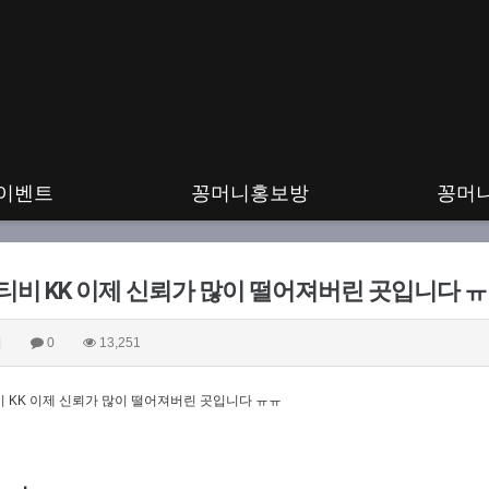
이벤트
꽁머니홍보방
꽁머
티비 KK 이제 신뢰가 많이 떨어져버린 곳입니다 
법
0
13,251
비 KK 이제 신뢰가 많이 떨어져버린 곳입니다 ㅠㅠ