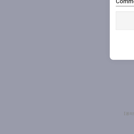
Comm
【꽁의민