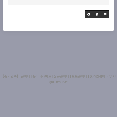
【꽁의민족】 꽁머니 | 꽁머니사이트 | 신규꽁머니 | 토토꽁머니 | 첫가입꽁머니
All
rights reserved.