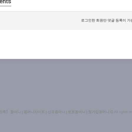
ents
로그인한 회원만 댓글 등록이 가
족】 꽁머니 | 꽁머니사이트 | 신규꽁머니 | 토토꽁머니 | 첫가입꽁머니
All rights r