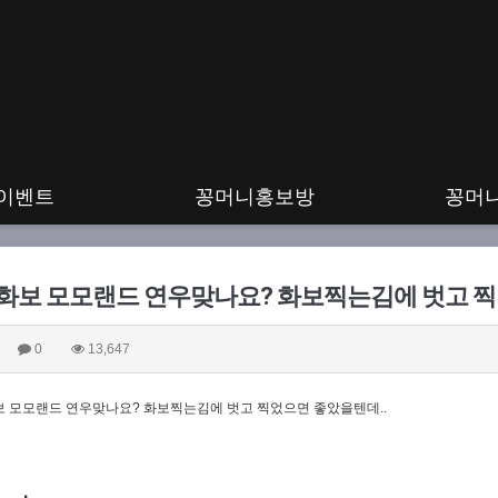
이벤트
꽁머니홍보방
꽁머
화보 모모랜드 연우맞나요? 화보찍는김에 벗고 찍
0
13,647
보 모모랜드 연우맞나요
?
화보찍는김에 벗고 찍었으면 좋았을텐데
..