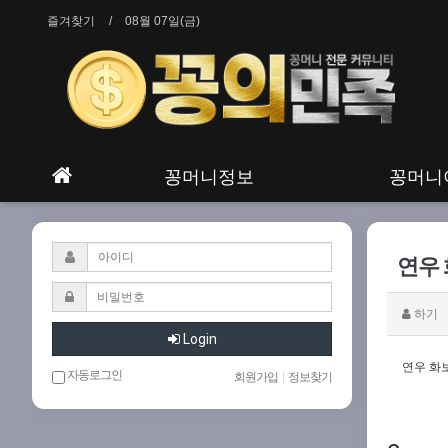
즐겨찾기
08월 07일(금)
꽁머니정보
꽁머니
연우 
하기
Login
연우 화
자동로그인
회원가입
|
정보찾기