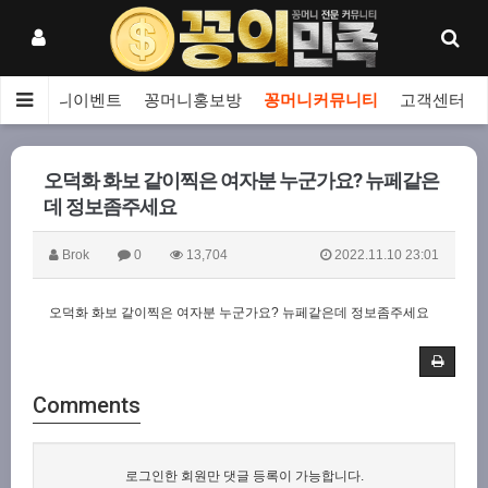
보
꽁머니이벤트
꽁머니홍보방
꽁머니커뮤니티
고객센터
오덕화 화보 같이찍은 여자분 누군가요? 뉴페같은
데 정보좀주세요
Brok
0
13,704
2022.11.10 23:01
오덕화 화보 같이찍은 여자분 누군가요
?
뉴페같은데 정보좀주세요
Comments
로그인한 회원만 댓글 등록이 가능합니다.