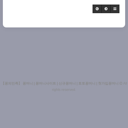
【꽁의민족】 꽁머니 | 꽁머니사이트 | 신규꽁머니 | 토토꽁머니 | 첫가입꽁머니
All
rights reserved.