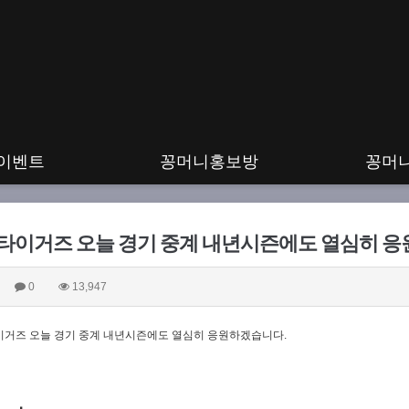
이벤트
꽁머니홍보방
꽁머
 타이거즈 오늘 경기 중계 내년시즌에도 열심히 
0
13,947
이거즈 오늘 경기 중계 내년시즌에도 열심히 응원하겠습니다.