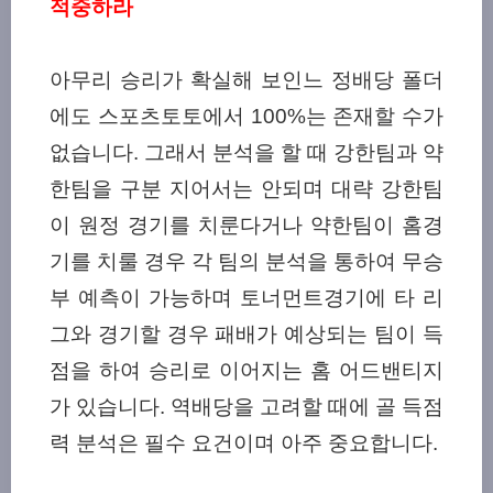
적중하라
아무리 승리가 확실해 보인느 정배당 폴더
에도 스포츠토토에서
100%
는 존재할 수가
없습니다
.
그래서 분석을 할 때 강한팀과 약
한팀을 구분 지어서는 안되며 대략 강한팀
이 원정 경기를 치룬다거나 약한팀이 홈경
기를 치룰 경우 각 팀의 분석을 통하여 무승
부 예측이 가능하며 토너먼트경기에 타 리
그와 경기할 경우 패배가 예상되는 팀이 득
점을 하여 승리로 이어지는 홈 어드밴티지
가 있습니다
.
역배당을 고려할 때에 골 득점
력 분석은 필수 요건이며 아주 중요합니다
.