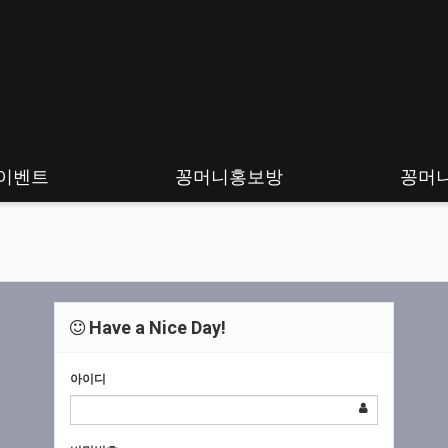
이벤트
꽁머니홍보방
꽁머
Have a Nice Day!
아이디