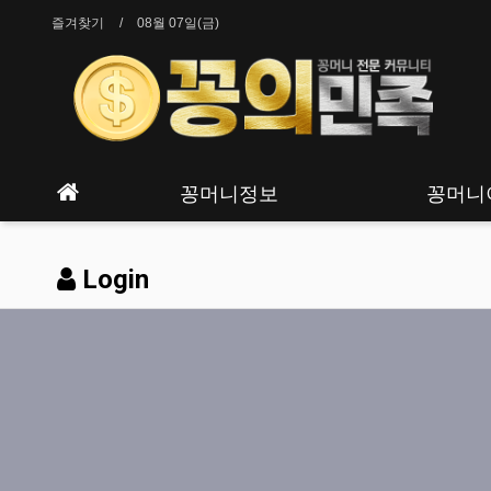
즐겨찾기
08월 07일(금)
꽁머니정보
꽁머니
Login