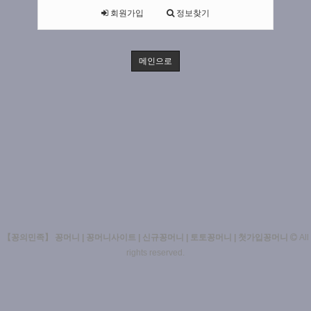
회원가입
정보찾기
메인으로
【꽁의민족】 꽁머니 | 꽁머니사이트 | 신규꽁머니 | 토토꽁머니 | 첫가입꽁머니
All
rights reserved.