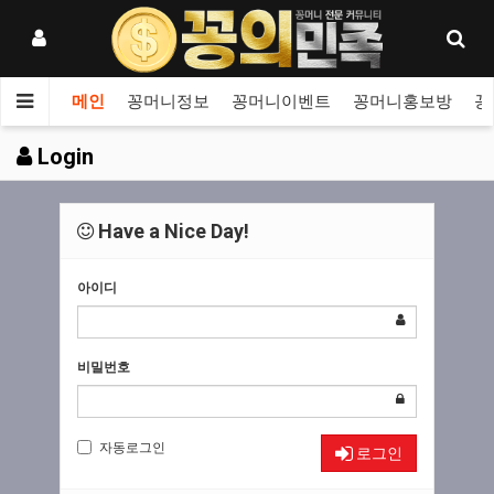
메인
꽁머니정보
꽁머니이벤트
꽁머니홍보방
꽁
Login
Have a Nice Day!
아이디
비밀번호
자동로그인
로그인