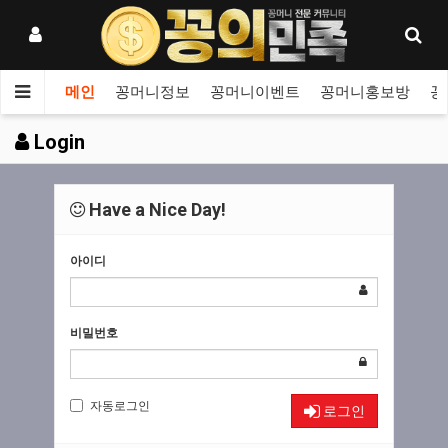
메인
꽁머니정보
꽁머니이벤트
꽁머니홍보방
꽁
Login
Have a Nice Day!
아이디
비밀번호
자동로그인
로그인