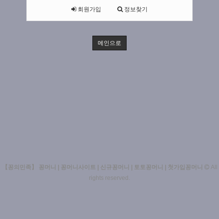
회원가입
정보찾기
메인으로
【꽁의민족】 꽁머니 | 꽁머니사이트 | 신규꽁머니 | 토토꽁머니 | 첫가입꽁머니
All
rights reserved.