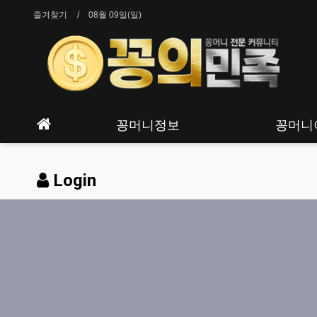
즐겨찾기
08월 09일(일)
꽁머니정보
꽁머니
Login