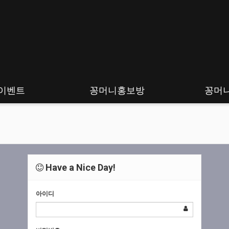
이벤트
꽁머니홍보방
꽁머
Have a Nice Day!
아이디