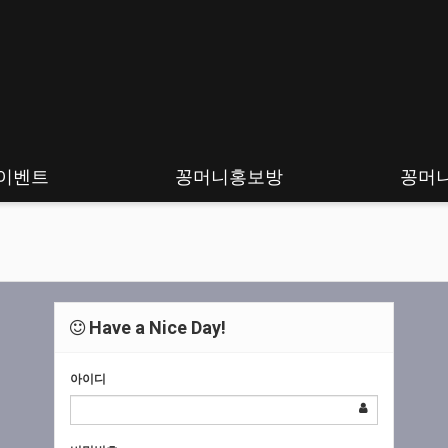
이벤트
꽁머니홍보방
꽁머
Have a Nice Day!
아이디