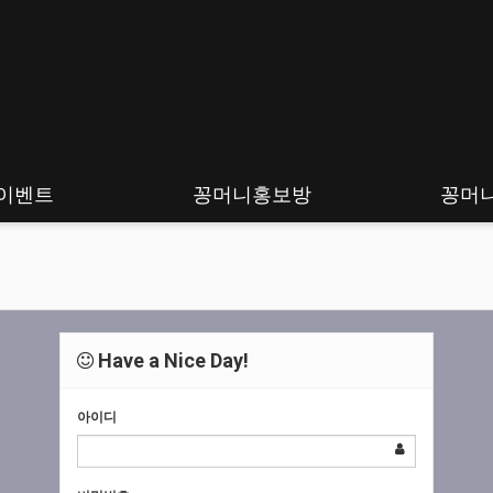
이벤트
꽁머니홍보방
꽁머
Have a Nice Day!
아이디