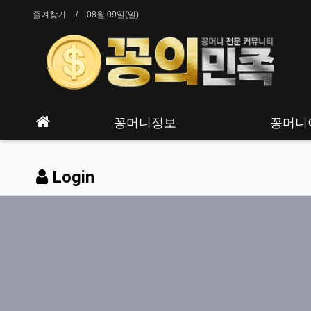
즐겨찾기
08월 09일(일)
꽁머니정보
꽁머니
Login