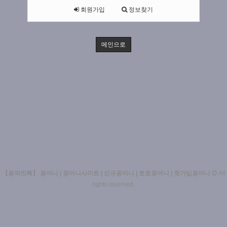
회원가입
정보찾기
메인으로
【꽁의민족】 꽁머니 | 꽁머니사이트 | 신규꽁머니 | 토토꽁머니 | 첫가입꽁머니
All
rights reserved.