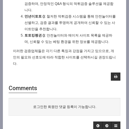
검증하며, 안정적인 Q&A 형식의 먹튀검증 솔루션을 제공합
니다.
언년이토토 ()
: 철저한 먹튀검증 시스템을 통해 안전놀이터를
선별하고, 검증 결과를 투명하게 공개하여 신뢰할 수 있는 사
이트만을 추천합니다.
토토킹펭귄 ()
: 안전놀이터와 메이저 사이트 목록을 제공하
며, 신뢰할 수 있는 베팅 환경을 위한 정보를 제공합니다.
이러한 검증업체들은 각기 다른 특징과 강점을 가지고 있으므로, 개
인의 필요와 선호도에 따라 적합한 사이트를 선택하시길 권장드립니
다.
Comments
로그인한 회원만 댓글 등록이 가능합니다.