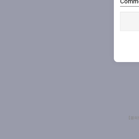
Comm
【꽁의민