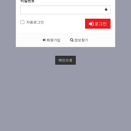
비밀번호
자동로그인
로그인
회원가입
정보찾기
메인으로