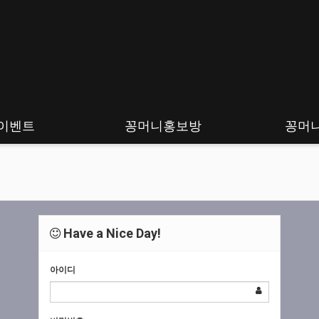
이벤트
꽁머니홍보방
꽁머
Have a Nice Day!
아이디