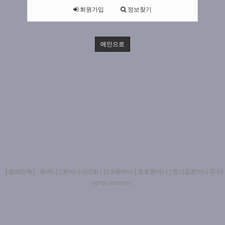
회원가입
정보찾기
메인으로
【꽁의민족】 꽁머니 | 꽁머니사이트 | 신규꽁머니 | 토토꽁머니 | 첫가입꽁머니
All
rights reserved.