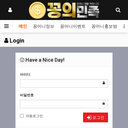
메인
꽁머니정보
꽁머니이벤트
꽁머니홍보방
꽁
Login
Have a Nice Day!
아이디
비밀번호
자동로그인
로그인