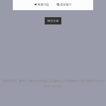
회원가입
정보찾기
메인으로
【꽁의민족】 꽁머니 | 꽁머니사이트 | 신규꽁머니 | 토토꽁머니 | 첫가입꽁머니
All
rights reserved.