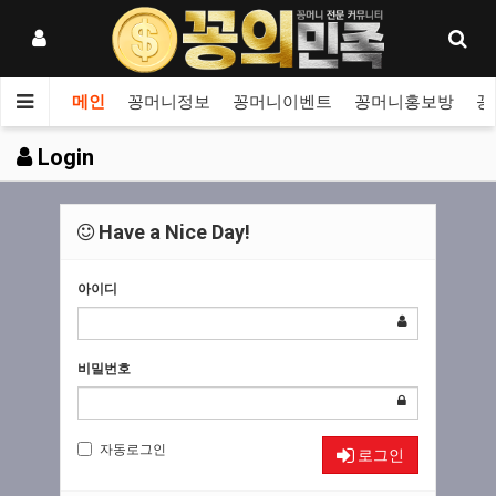
메인
꽁머니정보
꽁머니이벤트
꽁머니홍보방
꽁
Login
Have a Nice Day!
아이디
비밀번호
자동로그인
로그인