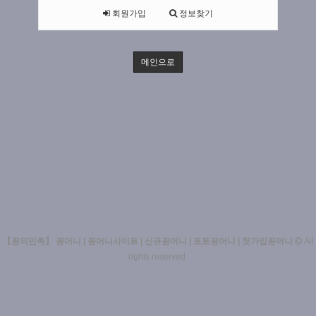
회원가입
정보찾기
메인으로
【꽁의민족】 꽁머니 | 꽁머니사이트 | 신규꽁머니 | 토토꽁머니 | 첫가입꽁머니
All
rights reserved.