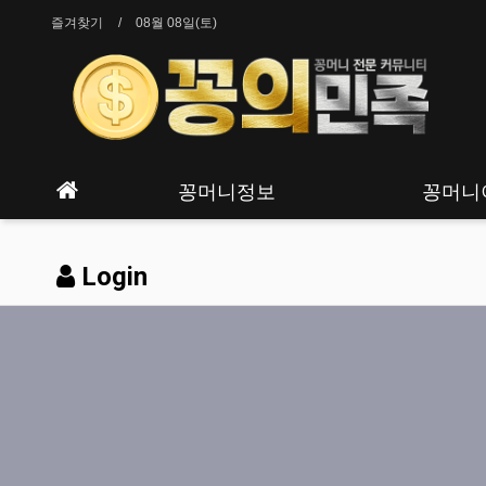
즐겨찾기
08월 08일(토)
꽁머니정보
꽁머니
Login