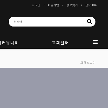
로그인
회원가입
정보찾기
접속 104
니커뮤니티
고객센터
회원 로그인