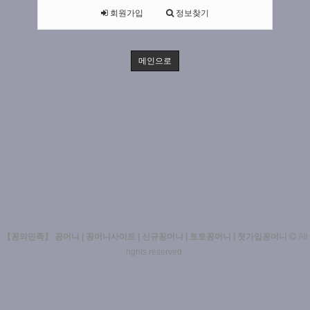
회원가입
정보찾기
메인으로
【꽁의민족】 꽁머니 | 꽁머니사이트 | 신규꽁머니 | 토토꽁머니 | 첫가입꽁머니
All
rights reserved.