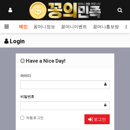
메인
꽁머니정보
꽁머니이벤트
꽁머니홍보방
꽁
Login
Have a Nice Day!
아이디
비밀번호
자동로그인
로그인