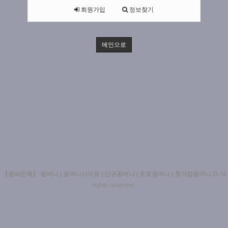
회원가입
정보찾기
메인으로
【꽁의민족】 꽁머니 | 꽁머니사이트 | 신규꽁머니 | 토토꽁머니 | 첫가입꽁머니
All
rights reserved.