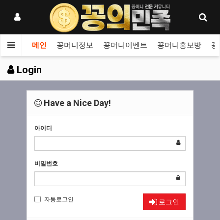
메인
꽁머니정보
꽁머니이벤트
꽁머니홍보방
꽁
Login
Have a Nice Day!
아이디
비밀번호
자동로그인
로그인