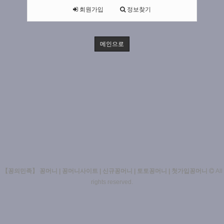
회원가입
정보찾기
메인으로
【꽁의민족】 꽁머니 | 꽁머니사이트 | 신규꽁머니 | 토토꽁머니 | 첫가입꽁머니
All
rights reserved.