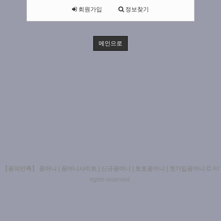
회원가입
정보찾기
메인으로
【꽁의민족】 꽁머니 | 꽁머니사이트 | 신규꽁머니 | 토토꽁머니 | 첫가입꽁머니
All
rights reserved.