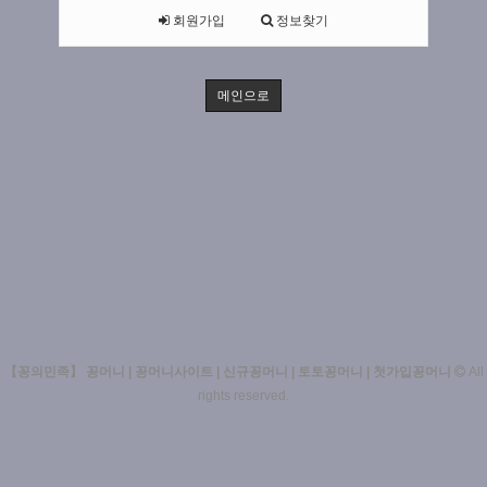
회원가입
정보찾기
메인으로
【꽁의민족】 꽁머니 | 꽁머니사이트 | 신규꽁머니 | 토토꽁머니 | 첫가입꽁머니
All
rights reserved.