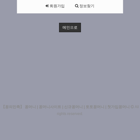
회원가입
정보찾기
메인으로
【꽁의민족】 꽁머니 | 꽁머니사이트 | 신규꽁머니 | 토토꽁머니 | 첫가입꽁머니
All
rights reserved.